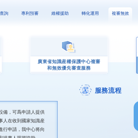
查詢
專利預審
維權援助
轉化運用
複審無效
廣東省知識産權保護中心複審
和無效優先審查服務
服務流程
設備，可爲申請人提供
事人在收到國家知識産
進行申請，我中心将向
安排專人跟蹤協助。