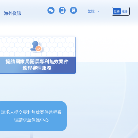
繁體
登錄
注冊
海外資訊
簡體
提請國家局開展專利無效案件
遠程審理服務
請求人提交專利無效案件遠程審
理請求至保護中心