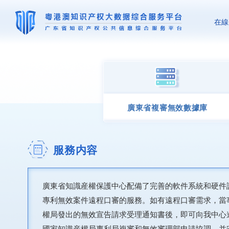
在線
廣東省複審無效數據庫
服務内容
廣東省知識産權保護中心配備了完善的軟件系統和硬件
專利無效案件遠程口審的服務。如有遠程口審需求，當
權局發出的無效宣告請求受理通知書後，即可向我中心
國家知識産權局專利局複審和無效審理部申請協調，并