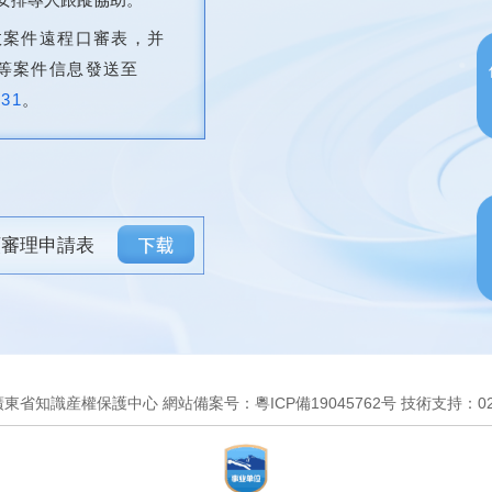
效案件遠程口審表，并
等案件信息發送至
631
。
頻審理申請表
廣東省知識産權保護中心 網站備案号：
粵ICP備19045762号
技術支持：020