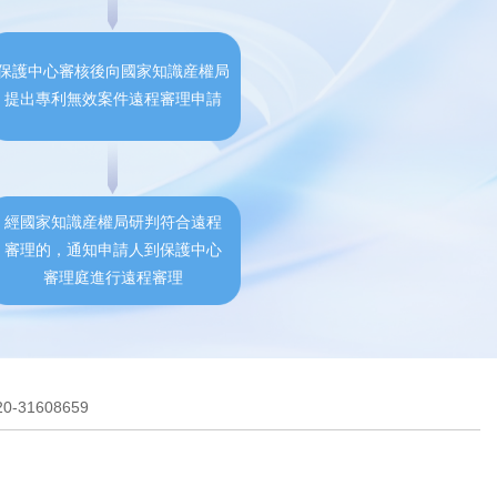
保護中心審核後向國家知識産權局
提出專利無效案件遠程審理申請
經國家知識産權局研判符合遠程
審理的，通知申請人到保護中心
審理庭進行遠程審理
-31608659